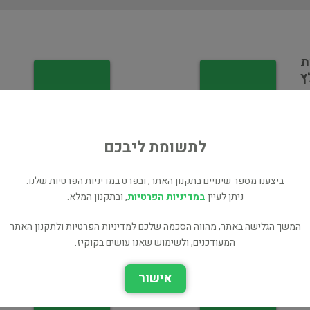
ת
ץ
לתשומת ליבכם
ביצענו מספר שינויים בתקנון האתר, ובפרט במדיניות הפרטיות שלנו.
שישה מסיפורי המעשיות
תלמוד בבלי : מסכת ברכות
ניתן לעיין
במדיניות הפרטיות
, ובתקנון המלא.
של ר\' נחמן מברסלב
(סדרת עם הספר)
המשך הגלישה באתר, מהווה הסכמה שלכם למדיניות הפרטיות ולתקנון האתר
יהדות ומחשבת ישראל
יהדות ומחשבת ישראל
המעודכנים, ולשימוש שאנו עושים בקוקיז.
אישור