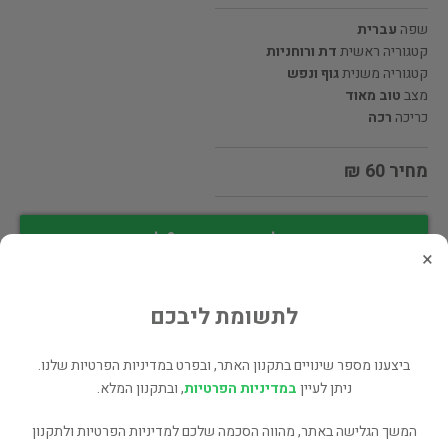
שפה
עברית
קטגוריה ראשית
דת ורוחניות
קטגוריה משנית
גוף ונפש
מצב
טוב מאוד
כריכה
רכה
מחיר 60 ₪
מעוניינים לרכוש את הספר? לחצו כאן
×
שתף
לתשומת ליבכם
ביצענו מספר שינויים בתקנון האתר, ובפרט במדיניות הפרטיות שלנו.
פרטי המוכר
ניתן לעיין
במדיניות הפרטיות
, ובתקנון המלא.
דוד פורת
המשך הגלישה באתר, מהווה הסכמה שלכם למדיניות הפרטיות ולתקנון