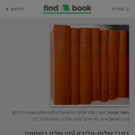
תפריט
חיפוש
תאור תמונה:
שער הספר {כתבי שלום-עליכם [סט שלם בשמונה כרכים]
[כרך ראשון]: א-ב - חיי אדם / [כרך שני]: ג - מנחם מנדל ; ד }
כתבי שלום-עליכם [סט שלם בשמונה