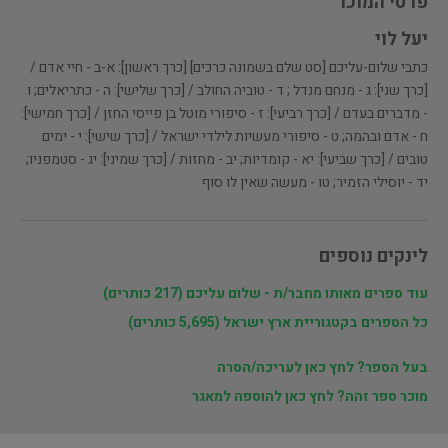
פרטי המוכר
יעל לוי
כתבי שלום-עליכם [סט שלם בשמונה כרכים] [כרך ראשון]: א-ב - חיי אדם /
[כרך שני]: ג - מנחם מנדל ; ד - טוביה החולב / [כרך שלישי]: ה - כתריאלים; ו
- מדברים בעדם / [כרך רביעי]: ז - סיפורי מוטל בן פייסי החזן / [כרך חמישי]:
ח - אדם ובהמה; ט - סיפורי מעשיות לילדי ישראל / [כרך שישי]: י - ימים
טובים / [כרך שביעי]: יא - קומדיות; יב - מחזות / [כרך שמיני]: יג - סטמפניו;
יד - יוסילי הזמיר; טו - מעשה שאין לו סוף
לינקים נוספים
עוד ספרים מאותו מחבר/ת - שלום עליכם (217 כותרים)
כל הספרים בקטגוריית ארץ ישראל (5,695 כותרים)
בעל הספר? לחץ כאן לעריכה/הסרה
מוכר ספר זהה? לחץ כאן להוספה למאגר