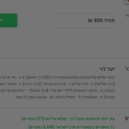
יי
מחיר 800 ₪
לי
ר
יעל לוי
כתבי שלום-עליכם [סט שלם בשמונה כרכים] [כרך ראשון]: א-ב - חיי אדם / [כר
[כרך שלישי]: ה - כתריאלים; ו - מדברים בעדם / [כרך רביעי]: ז - סיפורי מוט
ובהמה; ט - סיפורי מעשיות לילדי ישראל / [כרך שישי]: י - ימים טובים / [כרך
שמיני]: יג - סטמפניו; יד - יוסילי הזמיר; טו - מעשה שאין לו סוף
ם
עוד ספרים מאותו מחבר/ת - שלום עליכם (217 כותרים)
כל הספרים בקטגוריית ארץ ישראל (5,695 כותרים)