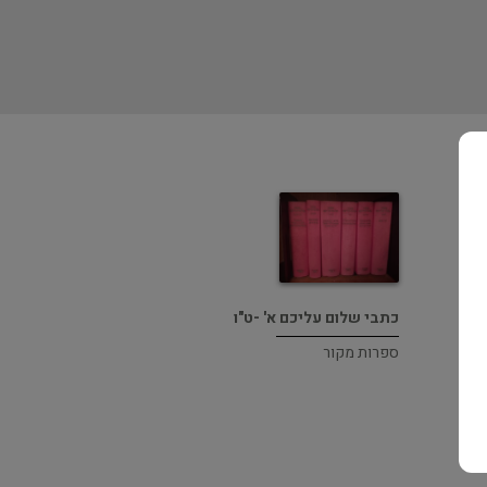
כתבי שלום עליכם א' -ט"ו
ספרות מקור