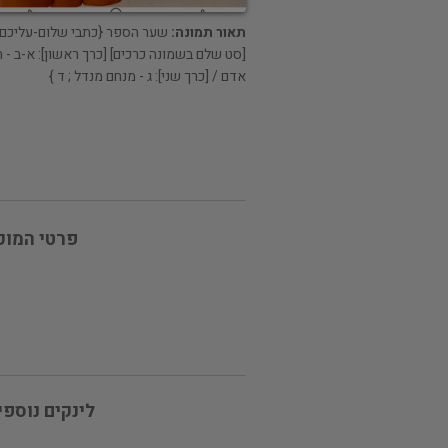
תאור תמונה:
שער הספר {כתבי שלום-עליכם
[סט שלם בשמונה כרכים] [כרך ראשון]: א-ב - ח
אדם / [כרך שני]: ג - מנחם מנדל ; ד }
פרטי המוכ
לינקים נוספי