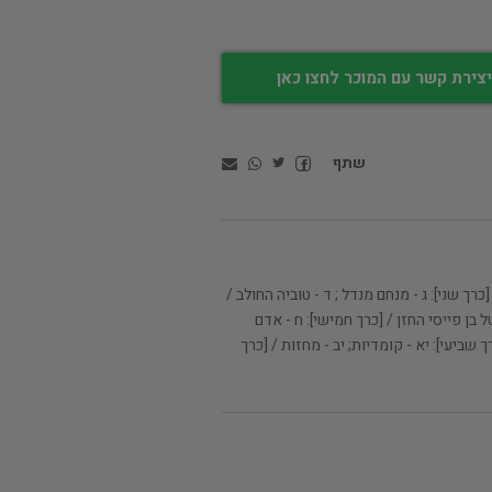
צירת קשר עם המוכר לחצו כאן
שתף
ך שני]: ג - מנחם מנדל ; ד - טוביה החולב /
ל בן פייסי החזן / [כרך חמישי]: ח - אדם
 שביעי]: יא - קומדיות; יב - מחזות / [כרך