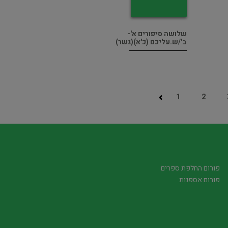
שלושה סיפורים א'-
ב'/ש.עליכם (כ'א)(גשר)
1
2
פורום החלפת ספרים
פורום אספנות