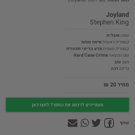
תאור תמונה:
שער הספר {Joyland}
Joyland
Stephen King
שפה
אנגלית
קטגוריה ראשית
אימה ומתח
קטגוריה משנית
מדע בדיוני ופנטזיה
שם ההוצאה
Hard Case Crime
מצב
טוב
כריכה
רכה
מחיר 20 ₪
מעוניינים לרכוש את הספר? לחצו כאן
שתף