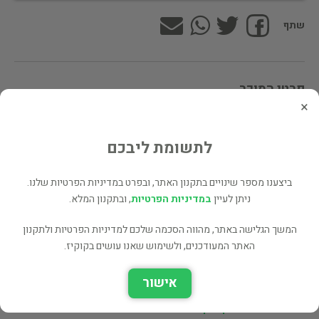
שתף
פרטי המוכר
×
איתן סלע
איסוף מגינתון
לתשומת ליבכם
ביצענו מספר שינויים בתקנון האתר, ובפרט במדיניות הפרטיות שלנו.
לינקים נוספים
ניתן לעיין
במדיניות הפרטיות
, ובתקנון המלא.
ספרים נוספים למכירה של איתן סלע (73 כותרים)
המשך הגלישה באתר, מהווה הסכמה שלכם למדיניות הפרטיות ולתקנון
עוד ספרים מאותו מחבר/ת - Mark snyder (2 כותרים)
האתר המעודכנים, ולשימוש שאנו עושים בקוקיז.
כל הספרים בקטגוריית פסיכולוגיה (4,467 כותרים)
אישור
בעל הספר? לחץ כאן לעריכה/הסרה
מוכר ספר זהה? לחץ כאן להוספה למאגר