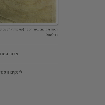
תאור תמונה:
שער הספר {ימי מוהרנ"ת עם ימ
התלאות}
פרטי המוכ
לינקים נוספי