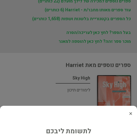
ספרים נוספים למכירה של לילך מועלם (22 כותרים)
עוד ספרים מאותו מחבר/ת - Harriet (6 כותרים)
כל הספרים בקטגוריית בלשנות ושפות (1,658 כותרים)
בעל הספר? לחץ כאן לעריכה/הסרה
מוכר ספר זהה? לחץ כאן להוספה למאגר
ספרים נוספים מאת Harriet
Sky High
לימודים תיכון
×
לתשומת ליבכם
Between Heaven and Earth: A Guide to