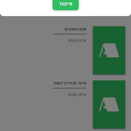
אישור
אגם הזאבים
אימה ומתח
פיטר פן חייב למות
אימה ומתח