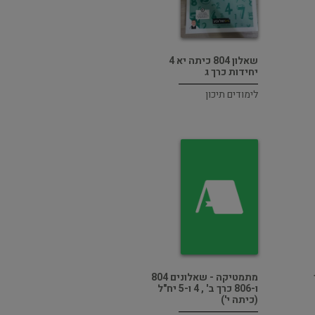
שאלון 804 כיתה יא 4
יחידות כרך ג
לימודים תיכון
ך
מתמטיקה - שאלונים 804
ו-806 כרך ב' , 4 ו-5 יח"ל
(כיתה י')