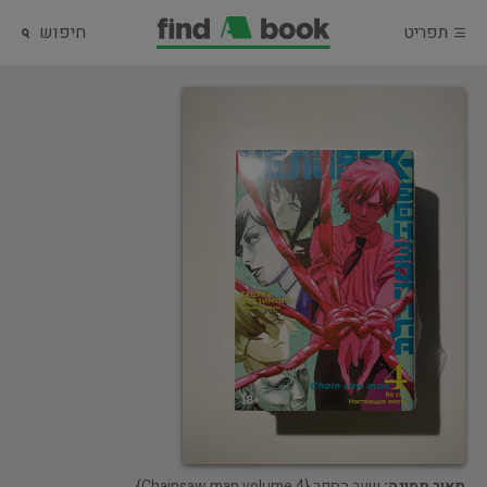
תפריט
חיפוש
תאור תמונה:
שער הספר {Chainsaw man volume 4}