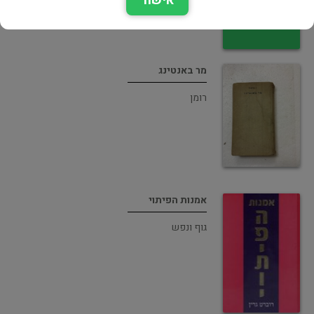
אישור
מר באנטינג
רומן
אמנות הפיתוי
גוף ונפש