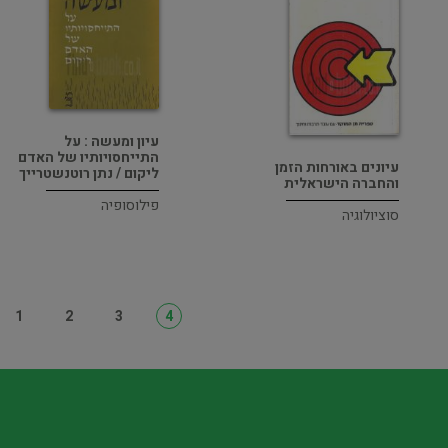
עיון ומעשה : על
התייחסויותיו של האדם
עיונים באורחות הזמן
ליקום / נתן רוטנשטרייך
והחברה הישראלית
פילוסופיה
סוציולוגיה
1
2
3
4