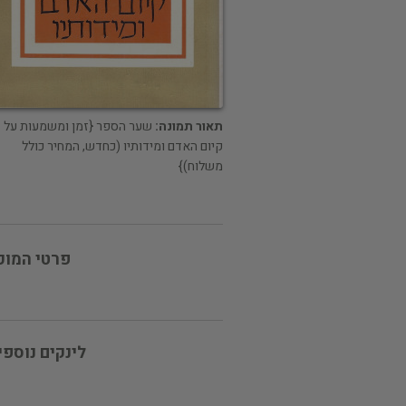
תאור תמונה:
שער הספר {זמן ומשמעות על
קיום האדם ומידותיו (כחדש, המחיר כולל
משלוח)}
פרטי המוכ
לינקים נוספי