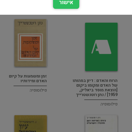
אישור
ביקורת ספרותית
פילוסופיה
זמן ומשמעות על קיום
הרוח והאדם : דיון במהותו
האדם ומידותיו
של האדם ומקומו ביקום
[הוצאת מוסד ביאליק,
פילוסופיה
1959] / נתן רוטנשטרייך
פילוסופיה