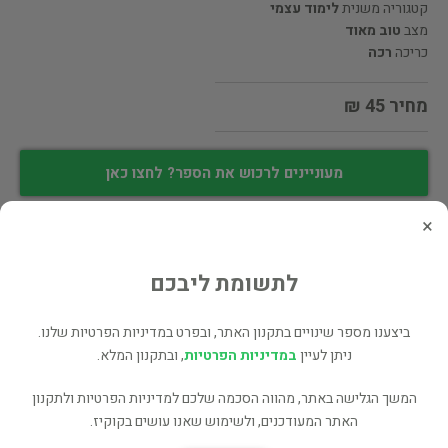
קטגוריה משנית
לימוד עצמי
מצב
טוב מאוד
כריכה
רכה
מחיר 45 ₪
מעוניינים לרכוש את הספר? לחצו כאן
×
שתף
לתשומת ליבכם
פרטי המוכר
ביצענו מספר שינויים בתקנון האתר, ובפרט במדיניות הפרטיות שלנו.
ניתן לעיין
במדיניות הפרטיות
, ובתקנון המלא.
יעל מאור
המשך הגלישה באתר, מהווה הסכמה שלכם למדיניות הפרטיות ולתקנון
האתר המעודכנים, ולשימוש שאנו עושים בקוקיז.
לינקים נוספים