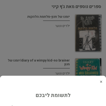
ספרים נוספים מאת ג'ף קיני
יומנו של חנון-מלחמת הלהקות
ילדים ונוער
diary of a wimpy kid-no brainer/יומנו של
חנון
ילדים ונוער
×
לתשומת ליבכם
יומנו של חנון-בית ההריסות