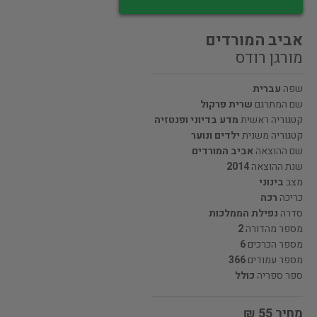
אביב המורדים
מורגן רודס
שפה
עברית
שם המתרגם
שרית פרקול
קטגוריה ראשית
מדע בדיוני ופנטזיה
קטגוריה משנית
ילדים ונוער
שם ההוצאה
אביב המורדים
שנת ההוצאה
2014
מצב
בינוני
כריכה
רכה
סדרה
נפילת הממלכות
מספר מהדורה
2
מספר הכרכים
6
מספר עמודים
366
ספר ספריה
כולל
מחיר 55 ₪