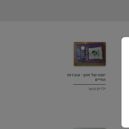
יומנו של חנון - עובדות
החיים
ילדים ונוער