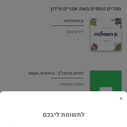
ספרים נוספים מאת אפרים סידון
גן המפלצות
ילדים ונוער
לחיות מהתנ\"ך : בראשית, שמות
הומור/סאטירה
×
לתשומת ליבכם
אוזו ומוזו מכפר קאקארוזו