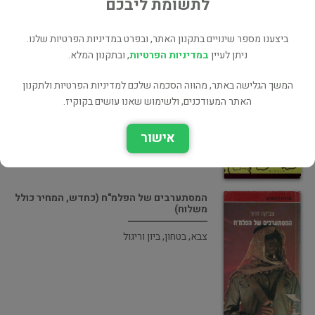
לתשומת ליבכם
ביצענו מספר שינויים בתקנון האתר, ובפרט במדיניות הפרטיות שלנו.
ניתן לעיין
במדיניות הפרטיות
, ובתקנון המלא.
חלוצים נודדים בדרכים (במצב טוב, המחיר
כולל משלוח)
המשך הגלישה באתר, מהווה הסכמה שלכם למדיניות הפרטיות ולתקנון
האתר המעודכנים, ולשימוש שאנו עושים בקוקיז.
שואה
אישור
המסתערבים של הפלמ"ח (כחדש, המחיר כולל
משלוח)
צבא, בטחון, ביון וריגול