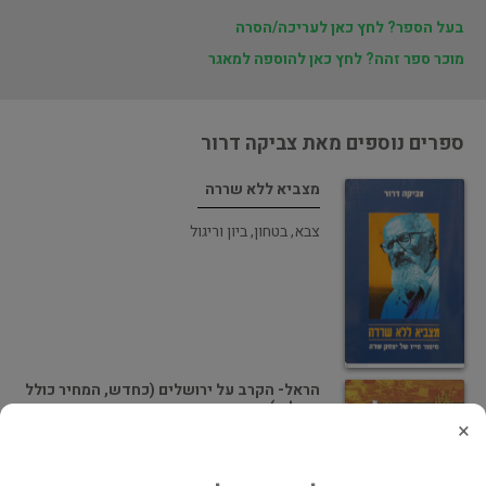
בעל הספר? לחץ כאן לעריכה/הסרה
מוכר ספר זהה? לחץ כאן להוספה למאגר
ספרים נוספים מאת צביקה דרור
מצביא ללא שררה
צבא, בטחון, ביון וריגול
הראל- הקרב על ירושלים (כחדש, המחיר כולל
משלוח)
×
צבא, בטחון, ביון וריגול