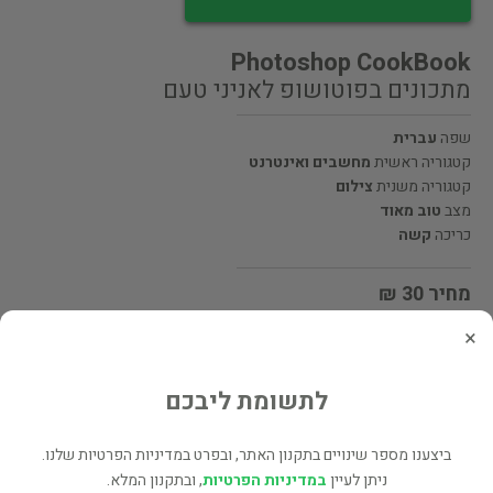
Photoshop CookBook
מתכונים בפוטושופ לאניני טעם
שפה
עברית
קטגוריה ראשית
מחשבים ואינטרנט
קטגוריה משנית
צילום
מצב
טוב מאוד
כריכה
קשה
מחיר 30 ₪
×
מעוניינים לרכוש את הספר? לחצו כאן
לתשומת ליבכם
שתף
ביצענו מספר שינויים בתקנון האתר, ובפרט במדיניות הפרטיות שלנו.
ניתן לעיין
במדיניות הפרטיות
, ובתקנון המלא.