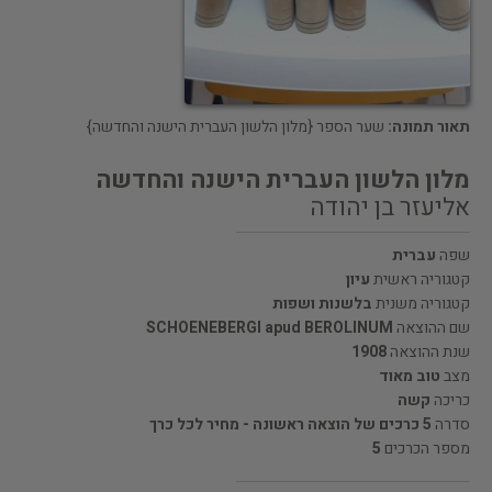
תאור תמונה:
שער הספר {מלון הלשון העברית הישנה והחדשה}
מלון הלשון העברית הישנה והחדשה
אליעזר בן יהודה
שפה
עברית
קטגוריה ראשית
עיון
קטגוריה משנית
בלשנות ושפות
שם ההוצאה
SCHOENEBERGI apud BEROLINUM
שנת ההוצאה
1908
מצב
טוב מאוד
כריכה
קשה
סדרה
5 כרכים של הוצאה ראשונה - מחיר לכל כרך
מספר הכרכים
5