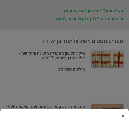
בעל הספר? לחץ כאן לעריכה/הסרה
מוכר ספר זהה? לחץ כאן להוספה למאגר
ספרים נוספים מאת אליעזר בן יהודה
מילון הלשון העברית הישנה והחדשה -
אליעזר בן-יהודה (17 כר)
מילונים ושיחונים
כתב עת - השקפה / גליונות שנה שישית 1905
בכריכה.
×
כתבי עת ומגזינים