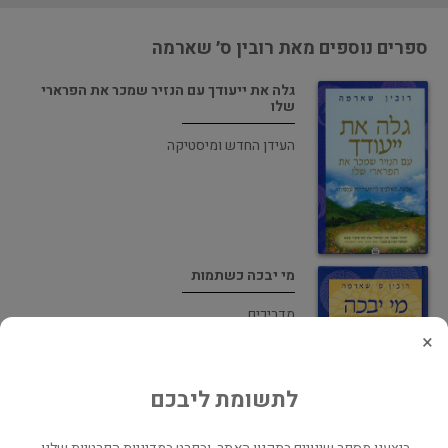
ספרים נוספים מאת רובין ס׳ שארמה
גלה את ייעודך עם הנזיר שמכר את הפרארי
שלו
העידן החדש ומיסטיקה
מי יבכה כשתמות
מדריכים
×
לתשומת ליבכם