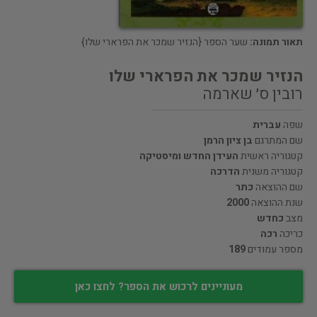
תאור תמונה:
שער הספר {הנזיר שמכר את הפרארי שלו}
הנזיר שמכר את הפרארי שלו
רובין ס׳ שארמה
שפה
עברית
שם המתרגם
בן ציון הרמן
קטגוריה ראשית
העידן החדש ומיסטיקה
קטגוריה משנית
הדרכה
שם ההוצאה
כתר
שנת ההוצאה
2000
מצב
כחדש
כריכה
רכה
מספר עמודים
189
מעוניינים לרכוש את הספר? לחצו כאן