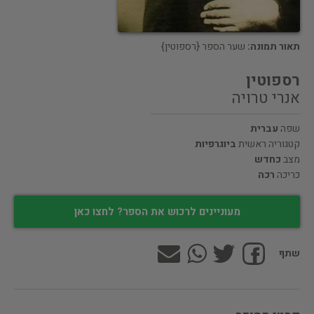
תאור תמונה:
שער הספר {רספוטין}
רספוטין
אנרי טרויה
שפה
עברית
קטגוריה ראשית
ביוגרפיות
מצב
כחדש
כריכה
רכה
מעוניינים לרכוש את הספר? לחצו כאן
שתף