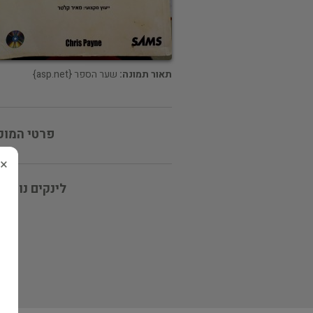
תאור תמונה:
שער הספר {asp.net}
פרטי המוכ
×
לינקים נוספי