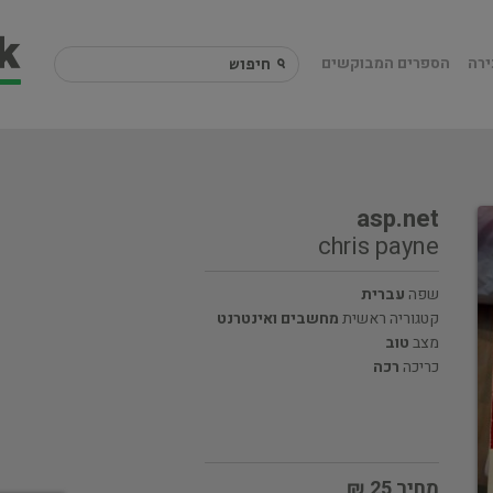
ירה
הספרים המבוקשים
asp.net
chris payne
שפה
עברית
קטגוריה ראשית
מחשבים ואינטרנט
מצב
טוב
כריכה
רכה
מחיר 25 ₪