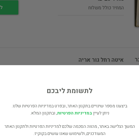
לי
המחיר כולל משלוח
ר
איטה רחל גור אריה
ם
ספרים נוספים למכירה של איטה רחל גור אריה (2 כותרים)
לתשומת ליבכם
עוד ספרים מאותו מחבר/ת - chris payne (2 כותרים)
כל הספרים בקטגוריית מחשבים ואינטרנט (673 כותרים)
ביצענו מספר שינויים בתקנון האתר, ובפרט במדיניות הפרטיות שלנו.
ניתן לעיין
במדיניות הפרטיות
, ובתקנון המלא.
בעל הספר? לחץ כאן לעריכה/הסרה
מוכר ספר זהה? לחץ כאן להוספה למאגר
המשך הגלישה באתר, מהווה הסכמה שלכם למדיניות הפרטיות ולתקנון האתר
המעודכנים, ולשימוש שאנו עושים בקוקיז.