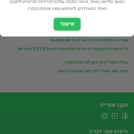
המשך הגלישה באתר, מהווה הסכמה שלכם למדיניות הפרטיות ולתקנון
מוכרי findabook.co.il
האתר המעודכנים, ולשימוש שאנו עושים בקוקיז.
אישור
לינקים נוספים
ספרים נוספים למכירה של findabook.co.il
כל הספרים בקטגוריית יהדות ומחשבת ישראל (9,212 כותרים)
בעל הספר? לחץ כאן לעריכה/הסרה
מוכר ספר זהה? לחץ כאן להוספה למאגר
עקבו אחרינו
חיפוש ספר לקניה