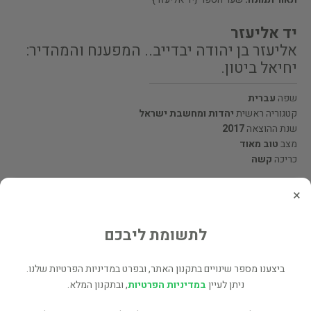
יד אליעזר
אליעזר בן יהודה יבדייב.. המפענח והמהדיר:
יחיאל ביטון.
שפה
עברית
קטגוריה ראשית
יהדות ומחשבת ישראל
שנת ההוצאה
2017
מצב
טוב מאוד
כריכה
קשה
×
מעוניינים לרכוש את הספר? לחצו כאן
לתשומת ליבכם
שתף
ביצענו מספר שינויים בתקנון האתר, ובפרט במדיניות הפרטיות שלנו.
ניתן לעיין
במדיניות הפרטיות
, ובתקנון המלא.
פרטי המוכר