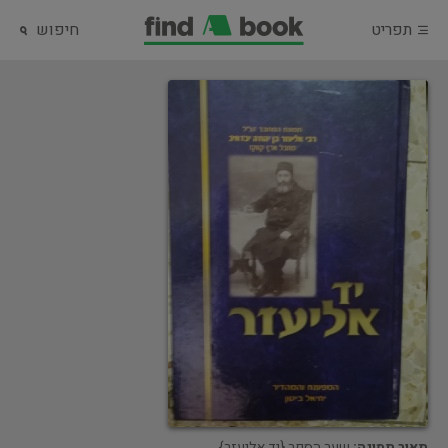
תפריט
חיפוש
תאור תמונה:
שער הספר {יד אליעזר}