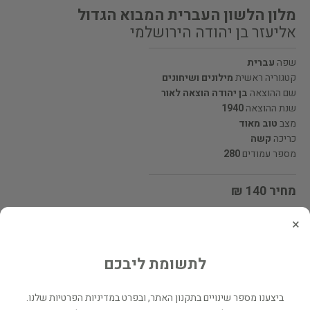
מלון הלשון העברית המבוא הגדול
אליעזר בן יהודה הירושלמי
שפה
עברית
קטגוריה ראשית
מילונים ושיחונים
שם ההוצאה
בן יהודה הוצאה לאור
שנת ההוצאה
1940
מצב
טוב מאוד
כריכה
קשה
מספר עמודים
280
מחיר 140 ₪
×
מעוניינים לרכוש את הספר? לחצו כאן
לתשומת ליבכם
שתף
ביצענו מספר שינויים בתקנון האתר, ובפרט במדיניות הפרטיות שלנו.