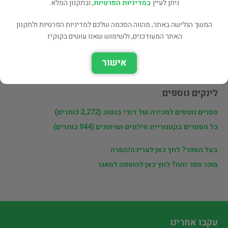
ניתן לעיין
במדיניות הפרטיות
, ובתקנון המלא.
פרטי המוכר
המשך הגלישה באתר, מהווה הסכמה שלכם למדיניות הפרטיות ולתקנון
האתר המעודכנים, ולשימוש שאנו עושים בקוקיז.
דודי בנטוב
לא בשבת.נמצא במגדל העמק וחיפה.
אישור
לינקים נוספים
ספרים נוספים למכירה של דודי בנטוב (2,272 כותרים)
כל הספרים בקטגוריית מילונים ושיחונים (944 כותרים)
בעל הספר? לחץ כאן לעריכה/הסרה
מוכר ספר זהה? לחץ כאן להוספה למאגר
עקבו אחרינו