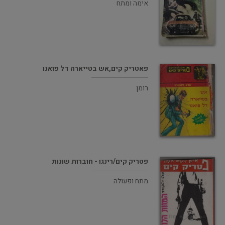
אימה ומתח
פאטריק קים,אש בטייארה דל פואנו
רומן
פטריק קים/רינגו - חוברות שונות
מתח ופעולה