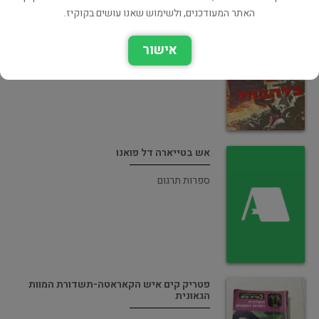
האתר המעודכנים, ולשימוש שאנו עושים בקוקיז.
פטריק קים צי בלהבות
אישור
מתח ופעולה
אש בטייארה דל פואנו
ספרות תרגום
פטריק קים איש הקאראטה-תשדורת המוות
הגאונית