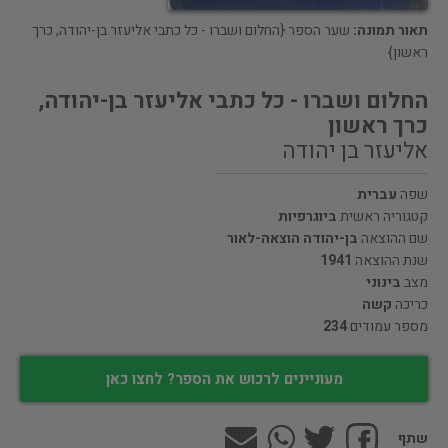
תאור תמונה:
שער הספר {החלום ושברו - כל כתבי אליעזר בן-יהודה, כרך
ראשון}
החלום ושברו - כל כתבי אליעזר בן-יהודה,
כרך ראשון
אליעזר בן יהודה
שפה
עברית
קטגוריה ראשית
ביוגרפיות
שם ההוצאה
בן-יהודה הוצאה-לאור
שנת ההוצאה
1941
מצב
בינוני
כריכה
קשה
מספר עמודים
234
מעוניינים לרכוש את הספר? לחצו כאן
שתף