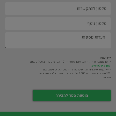
לידיעתך:
*הפרסום באתר הינו חינם. מעבר לספר ה-101, הפרסום כרוך בתשלום שנתי
לחץ כאן לפרטים.
** ייתכן ופרטי הרשומה יופיעו באתרי חיפוש תוכן שונים ברשת
*** ספרים במחיר מעל 2000 ש"ח לא יוצגו במאגר אלא לאחר אישור
האדמין.
הוספת ספר למכירה