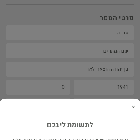
פרטי הספר
×
לתשומת ליבכם