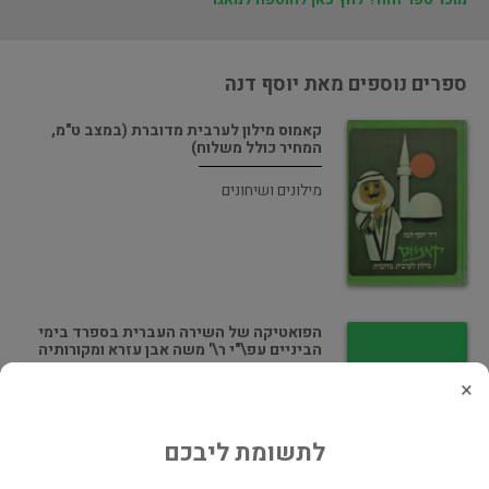
ספרים נוספים מאת יוסף דנה
קאמוס מילון לערבית מדוברת (במצב ט"מ,
המחיר כולל משלוח)
מילונים ושיחונים
הפואטיקה של השירה העברית בספרד בימי
הביניים עפ\"י ר\' משה אבן עזרא ומקורותיה
×
בלשנות ושפות
לתשומת ליבכם