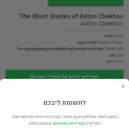
The Short Stories of Anton Chekhov
Anton Chekhov
שפה
רוסית
קטגוריה ראשית
ספרות מקור
שם ההוצאה
foreign languages publishing house moscow
מצב
טוב
כריכה
רכה
מעוניינים לרכוש את הספר? לחצו כאן
×
שתף
לתשומת ליבכם
ביצענו מספר שינויים בתקנון האתר, ובפרט במדיניות הפרטיות שלנו.
פרטי המוכר
ניתן לעיין
במדיניות הפרטיות
, ובתקנון המלא.