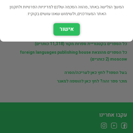
מוכרי findabook.co.il
המשך הגלישה באתר, מהווה הסכמה שלכם למדיניות הפרטיות ולתקנון
האתר המעודכנים, ולשימוש שאנו עושים בקוקיז.
לינקים נוספים
אישור
ספרים נוספים למכירה של findabook.co.il
כל הספרים בקטגוריית ספרות מקור (11,318 כותרים)
כל הספרים מהוצאת foreign languages publishing house
moscow (2 כותרים)
בעל הספר? לחץ כאן לעריכה/הסרה
מוכר ספר זהה? לחץ כאן להוספה למאגר
עקבו אחרינו