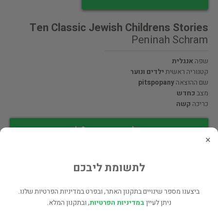
Ten Classic Jewish Childrens Stories
Peninah Schram
שפה
אנגלית
קטגוריה ראשית
ילדים ונוער
שם ההוצאה
pitspopany
מצב
כחדש
כריכה
קשה
מעוניינים לרכוש את הספר? לחצו כאן
×
שתף
לתשומת ליבכם
ביצענו מספר שינויים בתקנון האתר, ובפרט במדיניות הפרטיות שלנו.
פרטי המוכר
ניתן לעיין
במדיניות הפרטיות
, ובתקנון המלא.