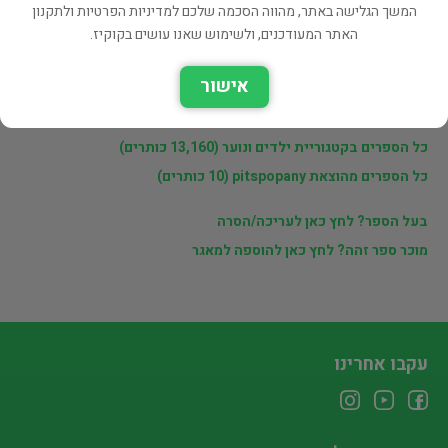
מוכרי findabook.co.il
המשך הגלישה באתר, מהווה הסכמה שלכם למדיניות הפרטיות ולתקנון
האתר המעודכנים, ולשימוש שאנו עושים בקוקיז.
לינקים נוספים
אישור
ספרים נוספים למכירה של findabook.co.il
כל הספרים בקטגוריית ילדים ונוער (13,160 כותרים)
כל הספרים מהוצאת pitspopany (10 כותרים)
בעל הספר? לחץ כאן לעריכה/הסרה
מוכר ספר זהה? לחץ כאן להוספה למאגר
עקבו אחרינו