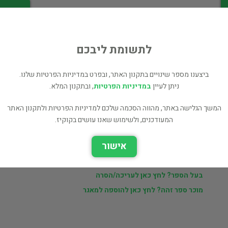
לי
לתשומת ליבכם
ביצענו מספר שינויים בתקנון האתר, ובפרט במדיניות הפרטיות שלנו.
ניתן לעיין
במדיניות הפרטיות
, ובתקנון המלא.
ר
מוכרי findabook.co.il
המשך הגלישה באתר, מהווה הסכמה שלכם למדיניות הפרטיות ולתקנון האתר
המעודכנים, ולשימוש שאנו עושים בקוקיז.
ם
ספרים נוספים למכירה של findabook.co.il
אישור
כל הספרים בקטגוריית צילום (561 כותרים)
בעל הספר? לחץ כאן לעריכה/הסרה
מוכר ספר זהה? לחץ כאן להוספה למאגר