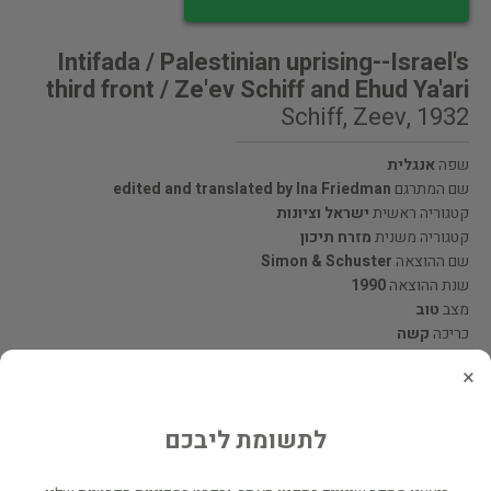
Intifada / Palestinian uprising--Israel's
third front / Ze'ev Schiff and Ehud Ya'ari
Schiff, Zeev, 1932
שפה
אנגלית
שם המתרגם
edited and translated by Ina Friedman
קטגוריה ראשית
ישראל וציונות
קטגוריה משנית
מזרח תיכון
שם ההוצאה
Simon & Schuster
שנת ההוצאה
1990
מצב
טוב
כריכה
קשה
מספר מהדורה
1
×
מעוניינים לרכוש את הספר? לחצו כאן
לתשומת ליבכם
שתף