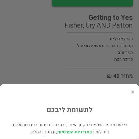
Getting to Yes
Fisher, Ury AND Patton
שפה
אנגלית
קטגוריה ראשית
תעשייה וניהול
מצב
טוב
כריכה
רכה
מחיר 40 ₪
×
מעוניינים לרכוש את הספר? לחצו כאן
לתשומת ליבכם
שתף
ביצענו מספר שינויים בתקנון האתר, ובפרט במדיניות הפרטיות שלנו.
ניתן לעיין
במדיניות הפרטיות
, ובתקנון המלא.