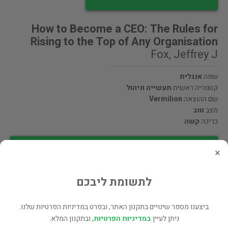
How to Become a CEO: The Rules for
Rising to the Top of Any Organisation
Fox, Jeffrey J
שפה
אנגלית
קטגוריה ראשית
תעשייה וניהול
שם ההוצאה
Vermilion
מצב
טוב
כריכה
קשה
מעוניינים לרכוש את הספר? לחצו כאן
×
שתף
לתשומת ליבכם
ביצענו מספר שינויים בתקנון האתר, ובפרט במדיניות הפרטיות שלנו.
ניתן לעיין
במדיניות הפרטיות
, ובתקנון המלא.
פרטי המוכר