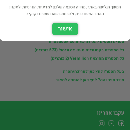
המשך הגלישה באתר, מהווה הסכמה שלכם למדיניות הפרטיות ולתקנון
מוכרי findabook.co.il
האתר המעודכנים, ולשימוש שאנו עושים בקוקיז.
אישור
לינקים נוספים
ספרים נוספים למכירה של findabook.co.il
כל הספרים בקטגוריית תעשייה וניהול (573 כותרים)
כל הספרים מהוצאת Vermilion (2 כותרים)
בעל הספר? לחץ כאן לעריכה/הסרה
מוכר ספר זהה? לחץ כאן להוספה למאגר
עקבו אחרינו