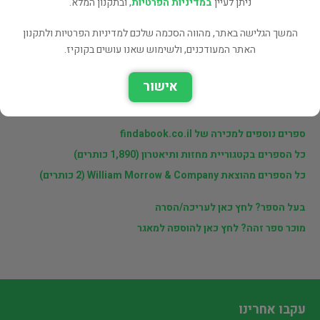
ניתן לעיין
במדיניות הפרטיות
, ובתקנון המלא.
פרטי המוכר
המשך הגלישה באתר, מהווה הסכמה שלכם למדיניות הפרטיות ולתקנון
האתר המעודכנים, ולשימוש שאנו עושים בקוקיז.
מוכרי findabook.co.il
אישור
לינקים נוספים
ספרים נוספים למכירה של findabook.co.il
כל הספרים בקטגוריית מחזות ותיאטרון (1,890 כותרים)
כל הספרים מהוצאת William Morrow & Company (2 כותרים)
בעל הספר? לחץ כאן לעריכה/הסרה
מוכר ספר זהה? לחץ כאן להוספה למאגר
עקבו אחרינו