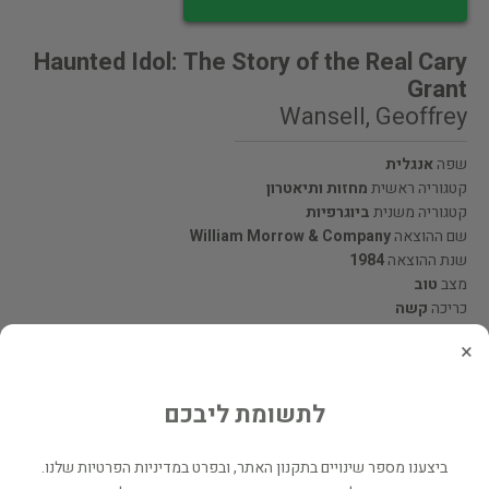
Haunted Idol: The Story of the Real Cary
Grant
Wansell, Geoffrey
שפה
אנגלית
קטגוריה ראשית
מחזות ותיאטרון
קטגוריה משנית
ביוגרפיות
שם ההוצאה
William Morrow & Company
שנת ההוצאה
1984
מצב
טוב
כריכה
קשה
×
מעוניינים לרכוש את הספר? לחצו כאן
לתשומת ליבכם
שתף
ביצענו מספר שינויים בתקנון האתר, ובפרט במדיניות הפרטיות שלנו.