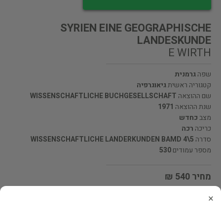
SYRIEN EINE GEOGRAPHISCHE
LANDESKUNDE
E WIRTH
שפה
גרמנית
קטגוריה ראשית
גיאוגרפיה
שם ההוצאה
WISSENSCHAFTLICHE BUCHGESELLSCHAFT
שנת ההוצאה
1971
מצב
כחדש
כריכה
רכה
סדרה
WISSENSCHAFTLICHE LANDERKUNDEN BAMD 4\5
מספר עמודים
530
מחיר 540 ₪
×
מעוניינים לרכוש את הספר? לחצו כאן