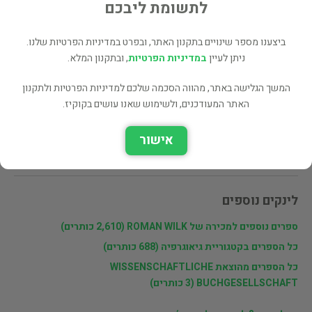
לתשומת ליבכם
שתף
ביצענו מספר שינויים בתקנון האתר, ובפרט במדיניות הפרטיות שלנו.
ניתן לעיין
במדיניות הפרטיות
, ובתקנון המלא.
פרטי המוכר
המשך הגלישה באתר, מהווה הסכמה שלכם למדיניות הפרטיות ולתקנון
האתר המעודכנים, ולשימוש שאנו עושים בקוקיז.
ROMAN WILK
MIT 14 KARTEN. 58 FIGUREN IM TEXTE.36 TABELLEN UND 29
אישור
BILDTAFELN. בשער חותמת אקסליבריס בת 3 מילים.
לינקים נוספים
ספרים נוספים למכירה של ROMAN WILK (2,610 כותרים)
כל הספרים בקטגוריית גיאוגרפיה (688 כותרים)
כל הספרים מהוצאת WISSENSCHAFTLICHE
BUCHGESELLSCHAFT (3 כותרים)