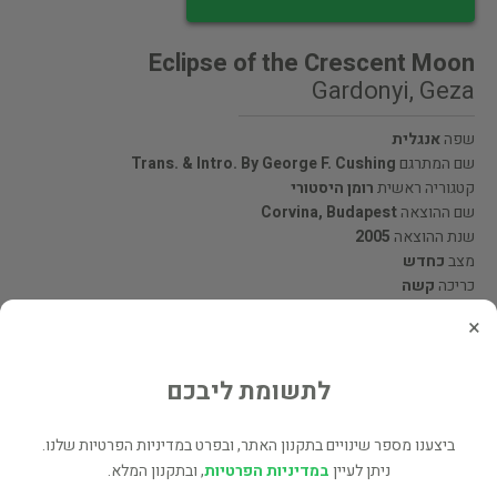
Eclipse of the Crescent Moon
Gardonyi, Geza
שפה
אנגלית
שם המתרגם
Trans. & Intro. By George F. Cushing
קטגוריה ראשית
רומן היסטורי
שם ההוצאה
Corvina, Budapest
שנת ההוצאה
2005
מצב
כחדש
כריכה
קשה
×
מעוניינים לרכוש את הספר? לחצו כאן
לתשומת ליבכם
שתף
ביצענו מספר שינויים בתקנון האתר, ובפרט במדיניות הפרטיות שלנו.
ניתן לעיין
במדיניות הפרטיות
, ובתקנון המלא.