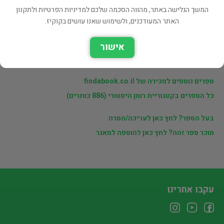
פרטי המוכר
המשך הגלישה באתר, מהווה הסכמה שלכם למדיניות הפרטיות ולתקנון
האתר המעודכנים, ולשימוש שאנו עושים בקוקיז.
מוכרי findabook.co.il
אישור
לינקים נוספים
ספרים נוספים למכירה של findabook.co.il
כל הספרים בקטגוריית רומן היסטורי (886 כותרים)
בעל הספר? לחץ כאן לעריכה/הסרה
מוכר ספר זהה? לחץ כאן להוספה למאגר
עקבו אחרינו