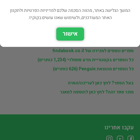
פרטי המוכר
המשך הגלישה באתר, מהווה הסכמה שלכם למדיניות הפרטיות ולתקנון
מוכרי findabook.co.il
האתר המעודכנים, ולשימוש שאנו עושים בקוקיז.
אישור
לינקים נוספים
ספרים נוספים למכירה של findabook.co.il
כל הספרים בקטגוריית מדע פופולרי (1,234 כותרים)
כל הספרים מהוצאת Penguin (626 כותרים)
בעל הספר? לחץ כאן לעריכה/הסרה
מוכר ספר זהה? לחץ כאן להוספה למאגר
עקבו אחרינו