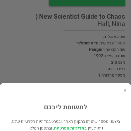
New Scientist Guide to Chaos (
Hall, Nina
שפה
אנגלית
קטגוריה ראשית
מדע פופולרי
שם ההוצאה
Penguin
שנת ההוצאה
1992
מצב
טוב
כריכה
רכה
מספר מהדורה
1
×
מעוניינים לרכוש את הספר? לחצו כאן
לתשומת ליבכם
שתף
ביצענו מספר שינויים בתקנון האתר, ובפרט במדיניות הפרטיות שלנו.
ניתן לעיין
במדיניות הפרטיות
, ובתקנון המלא.