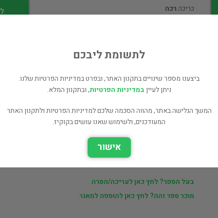
כריכה
רכה
לי
מספר מהדורה
2
לתשומת ליבכם
ביצענו מספר שינויים בתקנון האתר, ובפרט במדיניות הפרטיות שלנו.
ניתן לעיין
במדיניות הפרטיות
, ובתקנון המלא.
ר
מוכרי findabook.co.il
המשך הגלישה באתר, מהווה הסכמה שלכם למדיניות הפרטיות ולתקנון האתר
המעודכנים, ולשימוש שאנו עושים בקוקיז.
ם
ספרים נוספים למכירה של findabook.co.il
אישור
כל הספרים בקטגוריית יהדות ומחשבת ישראל (9,212 כותרים)
כל הספרים מהוצאת Dover Publications (14 כותרים)
בעל הספר? לחץ כאן לעריכה/הסרה
מוכר ספר זהה? לחץ כאן להוספה למאגר