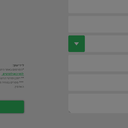
לידיעתך:
*הפרסום באתר הינו חינם. מעבר לס
לחץ כאן לפרטים.
** ייתכן ופרטי הרשו
*** ספרים במחיר מעל 2000 ש"ח לא יוצגו במאגר אלא לא
האדמין.