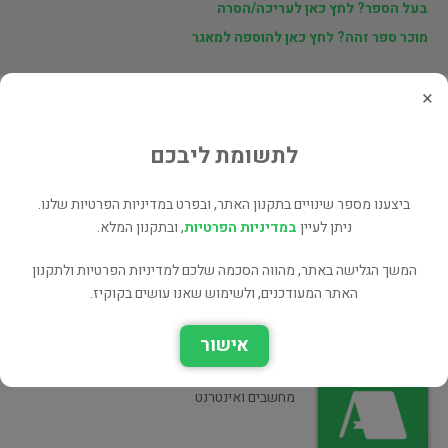
בעל הספר? לחץ כאן לעריכה/הסרה
מוכר ספר זהה? לחץ כאן להוספה למאגר
×
ספרים נוספים מאת Ivan Bratko
לתשומת ליבכם
PROLOG Programming for Artificial
Intelligence
ביצענו מספר שינויים בתקנון האתר, ובפרט במדיניות הפרטיות שלנו.
מחשבים ואינטרנט
ניתן לעיין
במדיניות הפרטיות
, ובתקנון המלא.
המשך הגלישה באתר, מהווה הסכמה שלכם למדיניות הפרטיות ולתקנון
האתר המעודכנים, ולשימוש שאנו עושים בקוקיז.
Prolog Programming for Artificial
אישור
Intelligence
מחשבים ואינטרנט