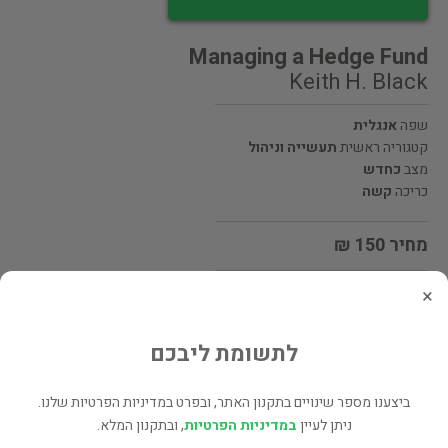
Managing a Hedge Fund
Keith H. Black
שפה
אנגלית
קטגוריה ראשית
תעשייה וניהול
מצב
כחדש
כריכה
קשה
מחיר 150 ₪
×
מעוניינים לרכוש את הספר? לחצו כאן
לתשומת ליבכם
שתף
ביצענו מספר שינויים בתקנון האתר, ובפרט במדיניות הפרטיות שלנו.
ניתן לעיין
במדיניות הפרטיות
, ובתקנון המלא.