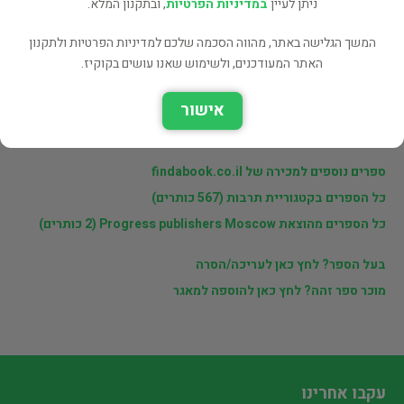
ניתן לעיין
במדיניות הפרטיות
, ובתקנון המלא.
פרטי המוכר
המשך הגלישה באתר, מהווה הסכמה שלכם למדיניות הפרטיות ולתקנון
האתר המעודכנים, ולשימוש שאנו עושים בקוקיז.
מוכרי findabook.co.il
אישור
לינקים נוספים
ספרים נוספים למכירה של findabook.co.il
כל הספרים בקטגוריית תרבות (567 כותרים)
כל הספרים מהוצאת Progress publishers Moscow (2 כותרים)
בעל הספר? לחץ כאן לעריכה/הסרה
מוכר ספר זהה? לחץ כאן להוספה למאגר
עקבו אחרינו