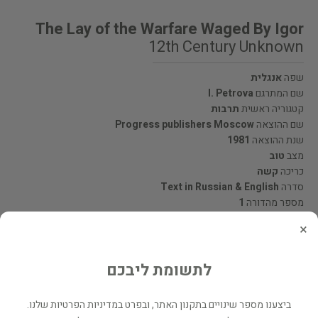
The Lay of the Warfare Waged By Igor
12th Century Unknown
שפה
אנגלית
שם המתרגם
I. Petrova
קטגוריה ראשית
תרבות
שם ההוצאה
Progress publishers Moscow
שנת ההוצאה
1981
מצב
טוב
כריכה
קשה
סדרה
Text in Russian & English
מספר מהדורה
1
×
מעוניינים לרכוש את הספר? לחצו כאן
לתשומת ליבכם
שתף
ביצענו מספר שינויים בתקנון האתר, ובפרט במדיניות הפרטיות שלנו.