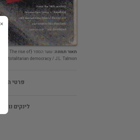
×
תאור תמונה:
שער הספר {The rise of
totalitarian democracy / J.L. Talmon}
פרטי המוכ
לינקים נוספי