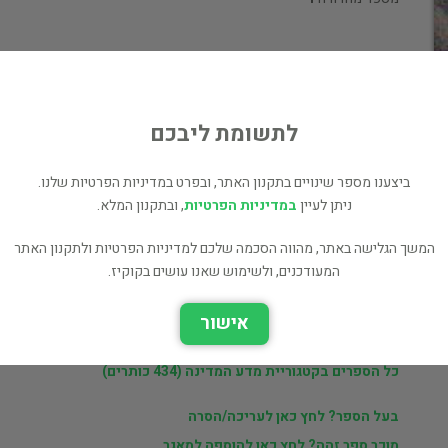
לי
לתשומת ליבכם
ביצענו מספר שינויים בתקנון האתר, ובפרט במדיניות הפרטיות שלנו.
ניתן לעיין
במדיניות הפרטיות
, ובתקנון המלא.
המשך הגלישה באתר, מהווה הסכמה שלכם למדיניות הפרטיות ולתקנון האתר
ר
מוכרי findabook.co.il
המעודכנים, ולשימוש שאנו עושים בקוקיז.
אישור
ם
ספרים נוספים למכירה של findabook.co.il
כל הספרים בקטגוריית מדע המדינה (434 כותרים)
בעל הספר? לחץ כאן לעריכה/הסרה
מוכר ספר זהה? לחץ כאן להוספה למאגר