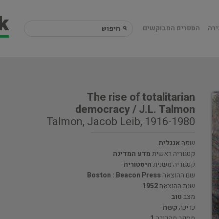
ירה
הספרים המבוקשים
The rise of totalitarian
democracy / J.L. Talmon
Talmon, Jacob Leib, 1916-1980
שפה
אנגלית
קטגוריה ראשית
מדע המדינה
קטגוריה משנית
היסטוריה
שם ההוצאה
Boston : Beacon Press
שנת ההוצאה
1952
מצב
טוב
כריכה
קשה
מספר מהדורה
1