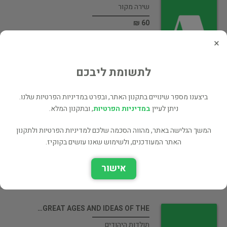
שירה מקור
60 ₪
רכישה ישירה
×
לתשומת ליבכם
ביצענו מספר שינויים בתקנון האתר, ובפרט במדיניות הפרטיות שלנו.
The Coming Destruction of Israel
ניתן לעיין
במדיניות הפרטיות
, ובתקנון המלא.
ממשל
המשך הגלישה באתר, מהווה הסכמה שלכם למדיניות הפרטיות ולתקנון
25 ₪
האתר המעודכנים, ולשימוש שאנו עושים בקוקיז.
רכישה ישירה
אישור
GREAT AGES AND IDEAS OF THE…
תולדות היהודים