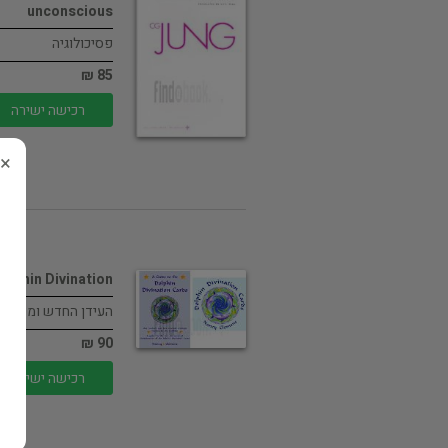
unconscious
פסיכולוגיה
85 ₪
רכישה ישירה
×
olphin Divination
העידן החדש ומיסטי
90 ₪
רכישה ישירה