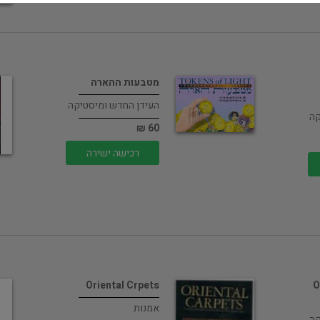
מטבעות ההארה
העידן החדש ומיסטיקה
קה
60 ₪
רכישה ישירה
Oriental Crpets
20
אמנות
קה