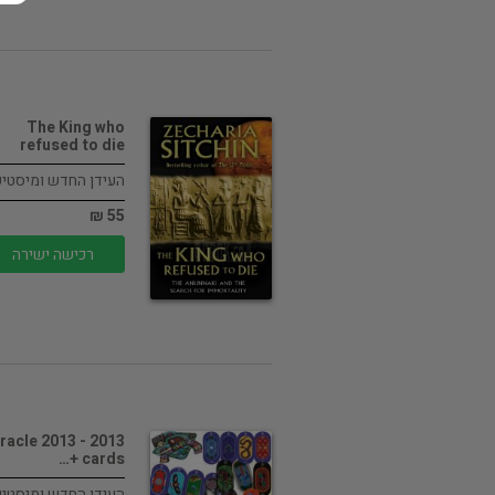
The King who
refused to die
העידן החדש ומיסטי
55 ₪
רכישה ישירה
13 Oracle 2013 -
cards +…
העידן החדש ומיסטי