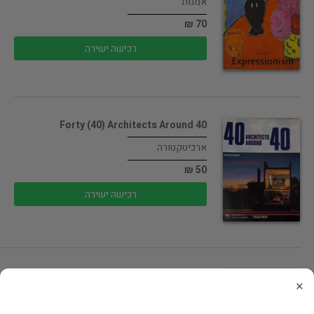
אמנות
70 ₪
רכישה ישירה
Forty (40) Architects Around 40
ארכיטקטורה
50 ₪
רכישה ישירה
מ.ק.אשר עבודות גראפיות
×
אמנות