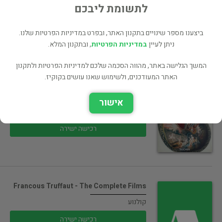
50 ₪
לתשומת ליבכם
רכישה ישירה
ביצענו מספר שינויים בתקנון האתר, ובפרט במדיניות הפרטיות שלנו.
ניתן לעיין
במדיניות הפרטיות
, ובתקנון המלא.
המשך הגלישה באתר, מהווה הסכמה שלכם למדיניות הפרטיות ולתקנון
האתר המעודכנים, ולשימוש שאנו עושים בקוקיז.
SHELLS & CORALS
טבע ובע"ח
אישור
40 ₪
רכישה ישירה
Francous Truffaut - The Complete Films
קולנוע
רכישה ישירה