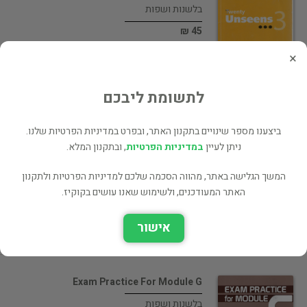
בלשנות ושפות
45 ₪
רכישה ישירה
×
לתשומת ליבכם
ביצענו מספר שינויים בתקנון האתר, ובפרט במדיניות הפרטיות שלנו.
Practical Grammar In Focus
ניתן לעיין
במדיניות הפרטיות
, ובתקנון המלא.
לימודים תיכון
המשך הגלישה באתר, מהווה הסכמה שלכם למדיניות הפרטיות ולתקנון
49 ₪
האתר המעודכנים, ולשימוש שאנו עושים בקוקיז.
רכישה ישירה
אישור
Exam Practice For Module G
בלשנות ושפות